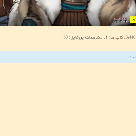
ور
3،440
کاپ ها
1
مشاهدات پروفایل
30
است.