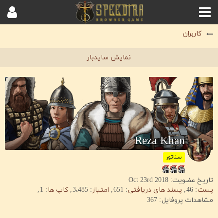
کاربران
Reza Khan
سناتور
تاریخ عضویت: Oct 23rd 2018
پست
46
پسند های دریافتی
651
امتیاز
3،485
کاپ ها
1
مشاهدات پروفایل
367