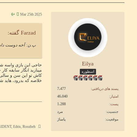
Mar 25th 2025
+6
Farzad گفته:
پ.ن: آخه دوست داشت
Eilya
حاجی این بازی واسه شما 
مینازید انگار سابقه کار
اسطوره
کاش تو این سن و سالی 
خلاصه که بدرود، هاید 
پسند های دریافتی
7،477
امتیاز
46،040
پست
1،288
جنسیت
مرد
موقعیت
پاساژ
SaHanD PRESIDENT, Edris, Roozbeh و 3