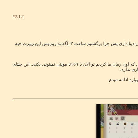
#2،121
اما عکسی که امروز گرفتیم و داریم رو ده ریپرت اتک هست. و ۲ثانیه بعدشم چیف شده. اگه تا این زمان دیتا داری پس چرا برگشتیم ساعت ۳. اگه نداریم پس این ریپرت چیه
پ.ن: چیتر گلم, اون زمان که ما بدون هیرو آیتم دار همر میساختیم تو حتی راه نمیدادن هیچ سایدی. کاری که اون زمان ما کردیم تو الان با ۱۵۹تا مولتی نمیتونی بکنی. این چیتای
ری نداره.
ره ادامه میدم