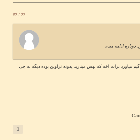
#2،122
وباره ادامه میدم
گیم میاورد برات اخه که بهش مینازید یدونه تراوین بوده دیگه به چی