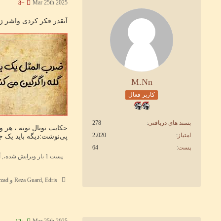
Mar 25th 2025
−8
آنقدر فکر کردی واشر 
M.Nn
کاربر فعال
پسند های دریافتی
278
حکایت توتال تونه ، هر 
امتیاز
2،020
پی‌نوشت:دیگه باید یک جو
پست
64
پست 1 بار ویرایش شده،, آخرین بار توسط
Reza Guard, Edris و Farzad پسند کردند.