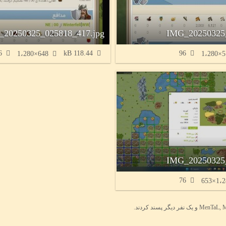
20250325_025818_417.jpg
IMG_20250325_
86
118.44 kB
96
648×1،280
IMG_20250325_
76
 دیگر پسند کردند.