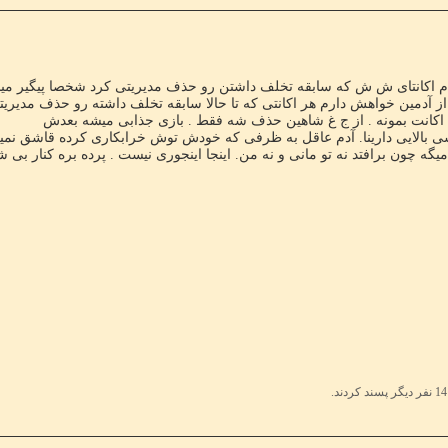
ام اکانتای ش ش که سابقه تخلف داشتن رو حذف مدیریتی کرد شخصا پیگیر میشم
 از آدمین خواهش دارم هر اکانتی که تا حالا سابقه تخلف داشته رو حذف مدیر
 اکانت بمونه . از ج غ شاهین حذف شه فقط . بازی جذابی میشه بعدش
بالایی دارینا. آدم عاقل به ظرفی که خودش توش خرابکاری کرده قاشق نم
گه چون برافتد نه تو مانی و نه من. اینجا اینجوری نیست . پرده بره کنار ب