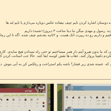
وستان اشاره کردن تایم چیف نیفتاده عکس دوباره می‌ذارم با تایم لند ها.
ل و مهدی میگن ما دیتا ساعت ۳ دیروز(۱شنبه) داریم
دم دلفینا پرواز کنند، عقاب ها نقش کوسه ایفا کنند. حالا جت استانت کردن کا
ه. خسته شدی زیر فشار؟ باشه یکم استراحت و ریلکس کن یه آبی بنوش. دوبا