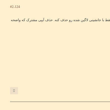
#2،124
ز فقط با جانشینی لاگین شده رو حذف کنه. حذف آیپی مشترک که واضحه