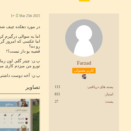
Mar 25th 2025
+1
در مورد دهکده چیف شده د
اما یه سوالی درگیرم کرده. رسو
رو ده؟
قضیه بو دار نیست؟!
Farzad
تورو من میزدم کاری میکر
کاربر معمولی
پ.ن: آخه دوست داشتی ک
تصاویر
پسند های دریافتی
113
امتیاز
815
پست
27