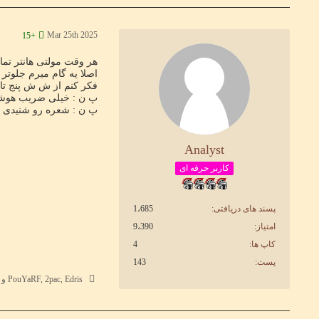
Mar 25th 2025
+15
هر وقت مولتی هانتر تم
اصلا یه گام میرم جلوتر
فکر کنم از ش ش پنج تا
پ ن : خیلی ضریب هوشی 
پ ن : شعره رو شنیدی می
Analyst
کاربر حرفه ای
پسند های دریافتی
1،685
امتیاز
9،390
کاپ ها
4
پست
143
PouYaRF, 2pac, Edris و 14 نفر دیگر پسند کردند.