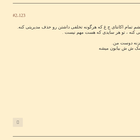
#2،123
 تمام اکانتای ج غ که هرگونه تخلفی داشتن رو حذف مدیریتی کنه.
یتی کنه ، تو هر سایدی که هست مهم نیست .
یزنه دوست من.
ی شک ش ش بیابون میشه