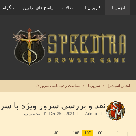
انجمن
کاربران
مقالات
پاسخ های تراوین
تلگرام
انجمن اسپیدترا
سرورها
سیاست و‌ دیپلماسی سرور 2x
نقد و بررسی سرور ویژه با سرعت ۲ برابر | آغاز ۶ دی ماه
Dec 25th 2024
Admin
بسته شده
140
…
108
107
106
…
1