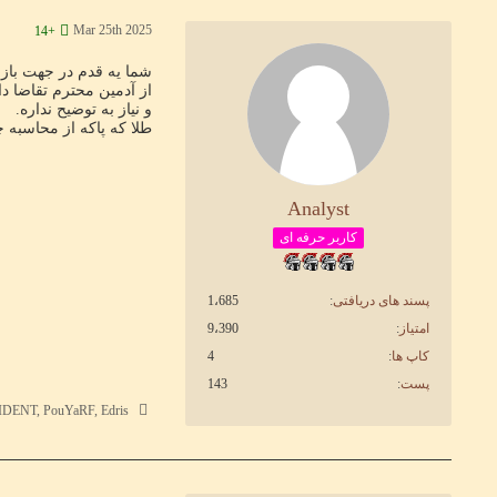
Mar 25th 2025
+14
شما یه قدم در جهت بازی پاک برد
از آدمین محترم تقاضا د
و نیاز به توضیح نداره.
طلا که پاکه از محاسبه چ
Analyst
کاربر حرفه ای
پسند های دریافتی
1،685
امتیاز
9،390
کاپ ها
4
پست
143
SaHanD PRESIDENT, PouYaRF, Edris و 2