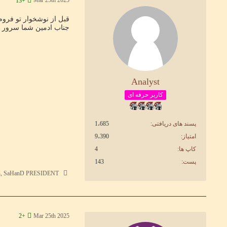
Mar 25th 2025
+13
قبل از نوشخوار تو فروم 
جناب ادمین شما سرور رو 24 ساعت برگردوندی عقب چرا تایم نقشه ها 48 ساعت اض
Analyst
کاربر حرفه ای
پسند های دریافتی
1،685
امتیاز
9،390
کاپ ها
4
پست
143
behnam, Vehun, SaHanD PRESIDENT و 1
Mar 25th 2025
+2