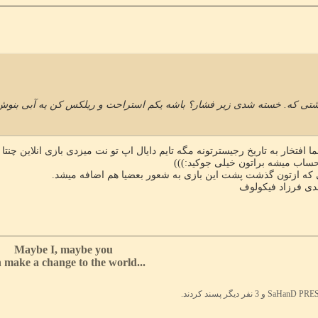
ی که. خسته شدی زیر فشار؟ باشه یکم استراحت و ریلکس کن یه آبی بنوش. د
افتخار به تاریخ رجیسترتونه مگه تایم دایال اپ تو نت میزدی بازی انلاین چنتا 
 حساب میشه براتون خیلی جوکید:)))
که ازتون گذشت پشت این بازی به شعور بعضیا هم اضافه میشد.
شدی فرزاد فیکولوف
Maybe I, maybe you
...Can make a change to the world
 نفر دیگر پسند کردند.