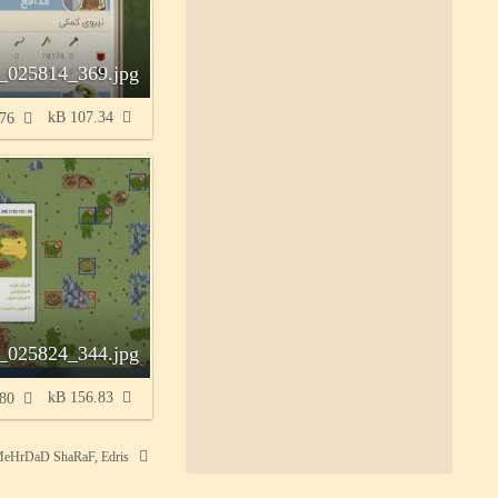
025814_369.jpg
107.34 kB
576×1،280
025824_344.jpg
156.83 kB
1،280×653
MenTaL, MeHrDaD ShaRaF, Edris و یک نفر